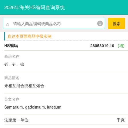
2026年海关HS编码查询系统
⌕
x
搜索
直达本页面商品申报实例
HS编码
28053019.10
(增)
商品名称
钐、钆、镥
商品描述
未相互混合或相互熔合
英文名称
Samarium, gadolinium, lutetium
法定第一单位
千克