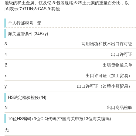
池级的稀土金属、钪及钇;5:包装规格;6:稀土元素的重量百分比，以
[A]表示;7:GTIN;8:CAS;9:其他
个人行邮税号 无
海关监管条件(34Bxy)
3
两用物项和技术出口许可证
4
出口许可证
B
出境货物通关单
x
出口许可证（加工贸易）
y
出口许可证（边境小额贸易）
HS法定检验检疫(/N)
N
出口商品检验
10位HS编码+3位CIQ代码(中国海关申报13位海关编码)
无