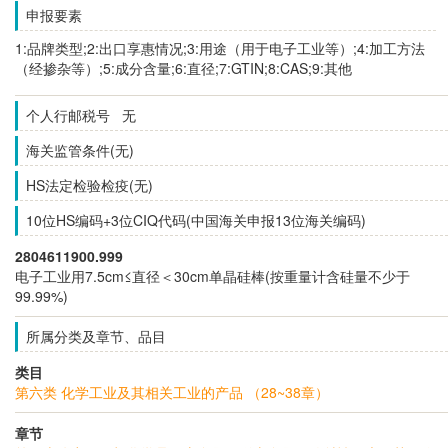
申报要素
1:品牌类型;2:出口享惠情况;3:用途（用于电子工业等）;4:加工方法
（经掺杂等）;5:成分含量;6:直径;7:GTIN;8:CAS;9:其他
个人行邮税号 无
海关监管条件(无)
HS法定检验检疫(无)
10位HS编码+3位CIQ代码(中国海关申报13位海关编码)
2804611900.999
电子工业用7.5cm≤直径＜30cm单晶硅棒(按重量计含硅量不少于
99.99%)
所属分类及章节、品目
类目
第六类 化学工业及其相关工业的产品 （28~38章）
章节