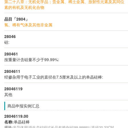
第二十八章：无机化学品；贵金属、稀土金属、放射性元素及其同位
素的有机及无机化合物
品目「2804」
氢、稀有气体及其他非金属
28046
硅:
280461
按重量计含硅量不少于99.99%:
2804611
经掺杂用于电子工业的直径在7.5厘米及以上的单晶硅棒:
28046119
其他
商品申报实例汇总
28046119.00
名称:
单晶硅棒
规格:
半导体用|原生态硅经过长晶有掺杂|硅99.9999%|直径20.32CM