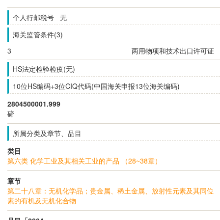
个人行邮税号 无
海关监管条件(3)
3
两用物项和技术出口许可证
HS法定检验检疫(无)
10位HS编码+3位CIQ代码(中国海关申报13位海关编码)
2804500001.999
碲
所属分类及章节、品目
类目
第六类 化学工业及其相关工业的产品 （28~38章）
章节
第二十八章：无机化学品；贵金属、稀土金属、放射性元素及其同位
素的有机及无机化合物