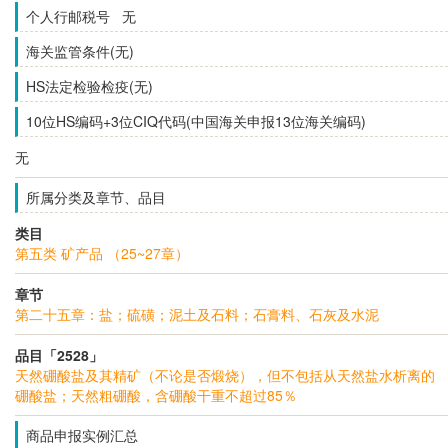
个人行邮税号 无
海关监管条件(无)
HS法定检验检疫(无)
10位HS编码+3位CIQ代码(中国海关申报13位海关编码)
无
所属分类及章节、品目
类目
第五类 矿产品 （25~27章）
章节
第二十五章：盐；硫磺；泥土及石料；石膏料、石灰及水泥
品目「2528」
天然硼酸盐及其精矿（不论是否煅烧），但不包括从天然盐水析离的
硼酸盐；天然粗硼酸，含硼酸干重不超过85％
商品申报实例汇总