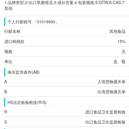
1:品牌类型;2:出口享惠情况;3:成分含量;4:包装规格;5:GTIN;6:CAS;7:
其他
个人行邮税号 「01019900」
行邮名称
其他食品
进口税税款
15%
规格
无
单位
盒、瓶
海关监管条件(AB)
A
入境货物通关单
B
出境货物通关单
HS法定检验检疫(R/S)
R
进口食品卫生监督检验
S
出口食品卫生监督检验