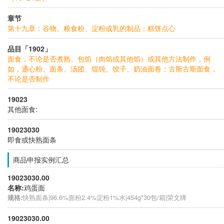
章节
第十九章：谷物、粮食粉、淀粉或乳的制品；糕饼点心
品目「1902」
面食，不论是否煮熟、包馅（肉馅或其他馅）或其他方法制作，例
如，通心粉、面条、汤团、馄饨、饺子、奶油面卷；古斯古斯面食，
不论是否制作
19023
其他面食:
19023030
即食或快熟面条
商品申报实例汇总
19023030.00
名称:
鸡蛋面
规格:
快熟面条|96.6%面粉2.4%淀粉1%水|454g*30包/箱|荣文牌
19023030.00