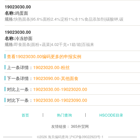
19023030.00
名称:
鸡蛋面
规格:
快熟面条|95.6%面粉2.4%淀粉1%水1%食品添加剂(碳酸钾,碳
19023030.00
名称:
冷冻炒面
规格:
即食面条|面粉+蔬菜|4.02千克×1箱/箱|百福来
查看19023030.00编码更多的申报实例
上一条详情：
19023020.00-粉丝
下一条详情：
19023090.00-其他面食
对比上一条：
19023030.00-19023020.00
对比下一条：
19023030.00-19023090.00
首页
热门查询
HSCODE目录
友情链接：
365外贸网
©2026 海关编码查询
沪ICP备09022923号-1