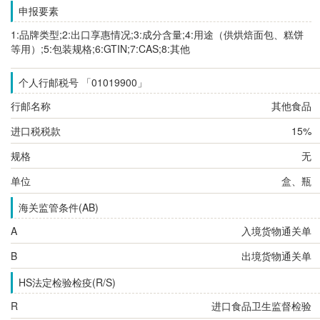
申报要素
1:品牌类型;2:出口享惠情况;3:成分含量;4:用途（供烘焙面包、糕饼
等用）;5:包装规格;6:GTIN;7:CAS;8:其他
个人行邮税号 「01019900」
行邮名称
其他食品
进口税税款
15%
规格
无
单位
盒、瓶
海关监管条件(AB)
A
入境货物通关单
B
出境货物通关单
HS法定检验检疫(R/S)
R
进口食品卫生监督检验