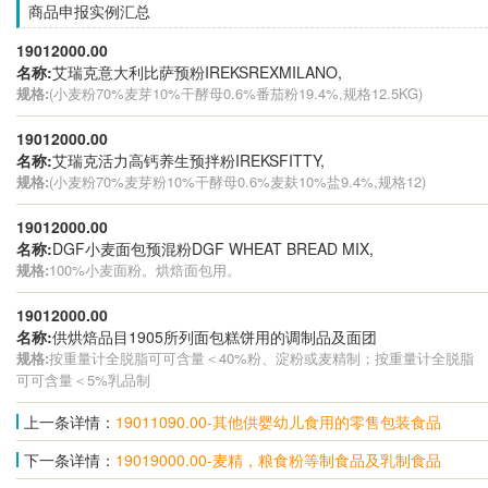
商品申报实例汇总
19012000.00
名称:
艾瑞克意大利比萨预粉IREKSREXMILANO,
规格:
(小麦粉70%麦芽10%干酵母0.6%番茄粉19.4%,规格12.5KG)
19012000.00
名称:
艾瑞克活力高钙养生预拌粉IREKSFITTY,
规格:
(小麦粉70%麦芽粉10%干酵母0.6%麦麸10%盐9.4%,规格12)
19012000.00
名称:
DGF小麦面包预混粉DGF WHEAT BREAD MIX,
规格:
100%小麦面粉。烘焙面包用。
19012000.00
名称:
供烘焙品目1905所列面包糕饼用的调制品及面团
规格:
按重量计全脱脂可可含量＜40%粉、淀粉或麦精制；按重量计全脱脂
可可含量＜5%乳品制
上一条详情：
19011090.00-其他供婴幼儿食用的零售包装食品
下一条详情：
19019000.00-麦精，粮食粉等制食品及乳制食品