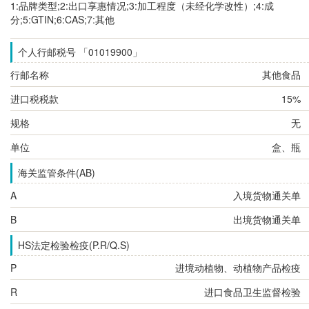
1:品牌类型;2:出口享惠情况;3:加工程度（未经化学改性）;4:成
分;5:GTIN;6:CAS;7:其他
个人行邮税号 「01019900」
行邮名称
其他食品
进口税税款
15%
规格
无
单位
盒、瓶
海关监管条件(AB)
A
入境货物通关单
B
出境货物通关单
HS法定检验检疫(P.R/Q.S)
P
进境动植物、动植物产品检疫
R
进口食品卫生监督检验