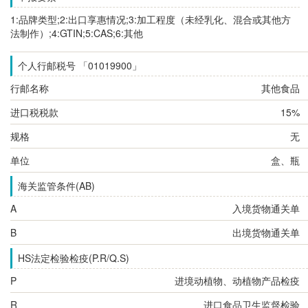
1:品牌类型;2:出口享惠情况;3:加工程度（未经乳化、混合或其他方
法制作）;4:GTIN;5:CAS;6:其他
个人行邮税号 「01019900」
行邮名称
其他食品
进口税税款
15%
规格
无
单位
盒、瓶
海关监管条件(AB)
A
入境货物通关单
B
出境货物通关单
HS法定检验检疫(P.R/Q.S)
P
进境动植物、动植物产品检疫
R
进口食品卫生监督检验