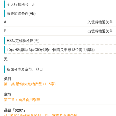
个人行邮税号 无
海关监管条件(AB)
A
入境货物通关单
B
出境货物通关单
HS法定检验检疫(无)
10位HS编码+3位CIQ代码(中国海关申报13位海关编码)
无
所属分类及章节、品目
类目
第一类 活动物;动物产品 (1~5章)
章节
第二章：肉及食用杂碎
品目「0207」
品目0105所列家禽的鲜、冷、冻肉及食用杂碎