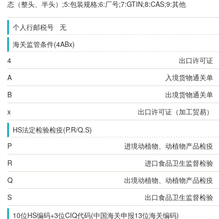
态（整头、半头）;5:包装规格;6:厂号;7:GTIN;8:CAS;9:其他
个人行邮税号 无
海关监管条件(4ABx)
4
出口许可证
A
入境货物通关单
B
出境货物通关单
x
出口许可证（加工贸易）
HS法定检验检疫(P.R/Q.S)
P
进境动植物、动植物产品检疫
R
进口食品卫生监督检验
Q
出境动植物、动植物产品检疫
S
出口食品卫生监督检验
10位HS编码+3位CIQ代码(中国海关申报13位海关编码)