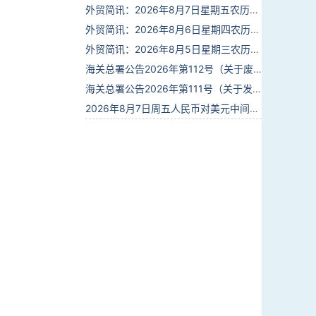
外贸简讯：2026年8月7日星期五农历六月廿五
外贸简讯：2026年8月6日星期四农历六月廿四
外贸简讯：2026年8月5日星期三农历六月廿三
海关总署公告2026年第112号（关于废止部分卫生检疫类规范性文件的公告）
海关总署公告2026年第111号（关于发布《进出境动植物检疫处理监督管理工作规定》《进出境卫生处理监督管理工作规定》的公告）
2026年8月7日周五人民币对美元中间价报6.7904调贬9个基点