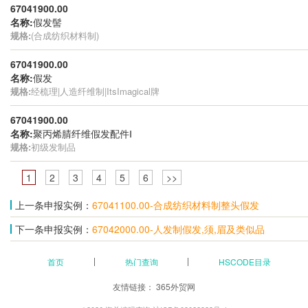
67041900.00
名称:
假发髻
规格:
(合成纺织材料制)
67041900.00
名称:
假发
规格:
经梳理|人造纤维制|ItsImagical牌
67041900.00
名称:
聚丙烯腈纤维假发配件Ⅰ
规格:
初级发制品
1
2
3
4
5
6
>>
上一条申报实例：
67041100.00-合成纺织材料制整头假发
下一条申报实例：
67042000.00-人发制假发,须,眉及类似品
首页
热门查询
HSCODE目录
友情链接：
365外贸网