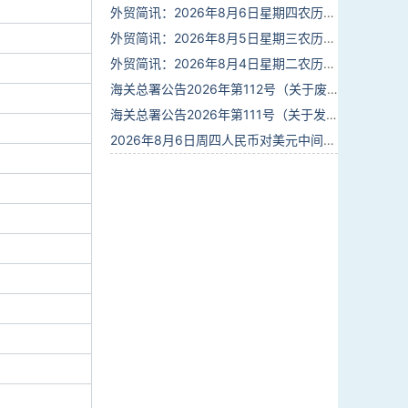
外贸简讯：2026年8月6日星期四农历六月廿四
外贸简讯：2026年8月5日星期三农历六月廿三
外贸简讯：2026年8月4日星期二农历六月廿二
海关总署公告2026年第112号（关于废止部分卫生检疫类规范性文件的公告）
海关总署公告2026年第111号（关于发布《进出境动植物检疫处理监督管理工作规定》《进出境卫生处理监督管理工作规定》的公告）
2026年8月6日周四人民币对美元中间价报6.7895调贬6个基点