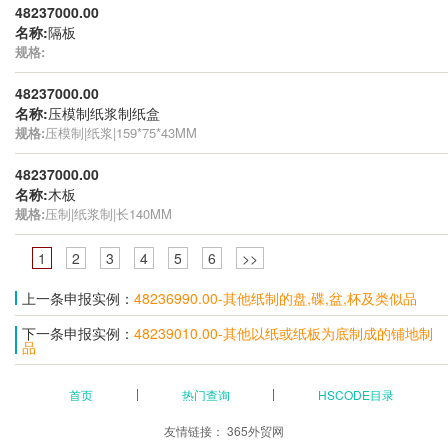
48237000.00
名称:
隔板
规格:
48237000.00
名称:
压模制纸浆制纸盒
规格:
压模制|纸浆|159*75*43MM
48237000.00
名称:
木板
规格:
压制|纸浆制|长140MM
1
2
3
4
5
6
>>
上一条申报实例：
48236990.00-其他纸制的盘,碟,盆,杯及类似品
下一条申报实例：
48239010.00-其他以纸或纸板为底制成的铺地制
品
首页
热门查询
HSCODE目录
友情链接：
365外贸网