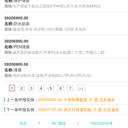
名称:
保护薄膜
规格:
生产用贴于机台正面保护PANEL|长方形|与其他材料合
39206900.00
名称:
防水贴条
规格:
服装用;条状;未合制;100%聚酯;12CM;非泡沫
39206900.00
名称:
PEN薄膜
规格:
扬声器的振动膜片|半透明|未合制|聚二六萘二甲酸乙二醇
39206900.00
名称:
薄膜
规格:
用作凉鞋内里|成卷|不合制|92%TPU5%PE3%铝
1
2
3
4
5
6
7
>>
上一条申报实例：
39206300.00-不饱和聚酯板,片,膜,箔及扁条
下一条申报实例：
39207100.00-再生纤维素制板,片,膜,箔及扁条
首页
热门查询
HSCODE目录