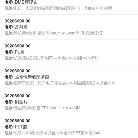
名称:
DMD预浸布
规格:
电机，电器槽绝缘和匝间绝缘|预浸布|与其他材料合制|聚
39206900.00
名称:
反射膜
规格:
手机用;银;是;聚酯等;480mm*500m等;否;尾池等;无
39206900.00
名称:
PU板
规格:
机器挡板|矩形,黄色|不与其他材料合制|100%PU|
39206900.00
名称:
热塑性聚氨酯薄膜
规格:
应用于航天，汽车电子等合成材料制品|透明|是与其他材料
39206900.00
名称:
刮尘片
规格:
除尘用;条状;否;TPU;280*7.1*0.45MM
39206900.00
名称:
PET膜
规格:
包装材料|卷状|不与其他材料合制|PET塑料膜|340