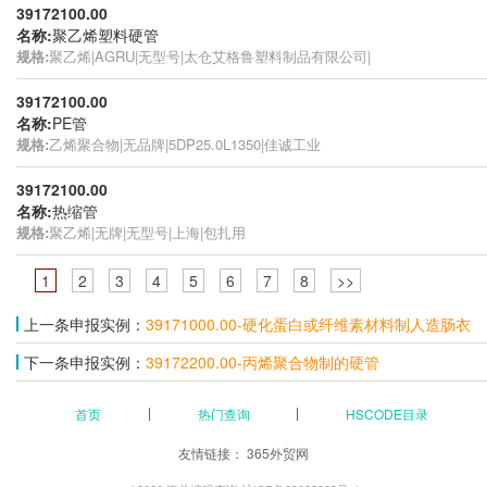
39172100.00
名称:
聚乙烯塑料硬管
规格:
聚乙烯|AGRU|无型号|太仓艾格鲁塑料制品有限公司|
39172100.00
名称:
PE管
规格:
乙烯聚合物|无品牌|5DP25.0L1350|佳诚工业
39172100.00
名称:
热缩管
规格:
聚乙烯|无牌|无型号|上海|包扎用
1
2
3
4
5
6
7
8
>>
上一条申报实例：
39171000.00-硬化蛋白或纤维素材料制人造肠衣
下一条申报实例：
39172200.00-丙烯聚合物制的硬管
首页
热门查询
HSCODE目录
友情链接：
365外贸网