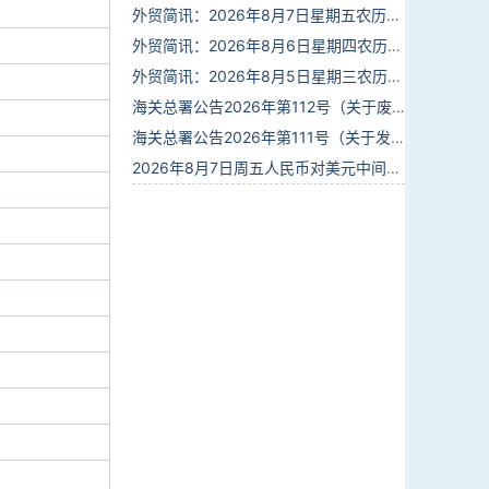
外贸简讯：2026年8月7日星期五农历六月廿五
外贸简讯：2026年8月6日星期四农历六月廿四
外贸简讯：2026年8月5日星期三农历六月廿三
海关总署公告2026年第112号（关于废止部分卫生检疫类规范性文件的公告）
海关总署公告2026年第111号（关于发布《进出境动植物检疫处理监督管理工作规定》《进出境卫生处理监督管理工作规定》的公告）
2026年8月7日周五人民币对美元中间价报6.7904调贬9个基点