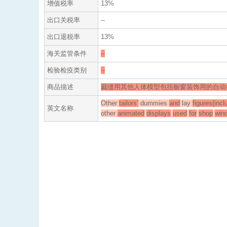
增值税率
13%
出口关税率
--
出口退税率
13%
海关监管条件
--
检验检疫类别
--
商品描述
裁缝用其他人体模型包括橱窗装饰用的自动
Other
tailors’
dummies
and
lay
figures(incl
英文名称
other
animated
displays
used
for
shop
win