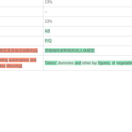
13%
--
13%
AB
P/Q
模型及其他活动陈列品
用植物性材料制作的人体模型
uding
automatons
and
Tailors’
dummies
and
other lay
figures,
of
vegetabl
dow
dressing)