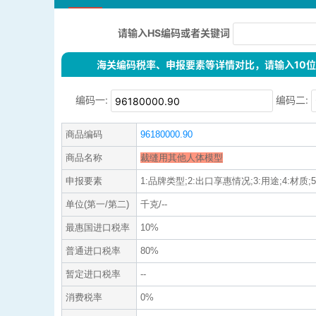
请输入HS编码或者关键词
海关编码税率、申报要素等详情对比，请输入10位H
编码一:
编码二:
商品编码
96180000.90
商品名称
裁缝用其他人体模型
申报要素
1:品牌类型;2:出口享惠情况;3:用途;4:材质;5:G
单位(第一/第二)
千克/--
最惠国进口税率
10%
普通进口税率
80%
暂定进口税率
--
消费税率
0%