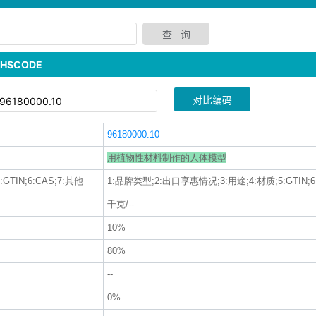
SCODE
对比编码
96180000.10
用植物性材料制作的人体模型
TIN;6:CAS;7:其他
1:品牌类型;2:出口享惠情况;3:用途;4:材质;5:GTIN;6
千克/--
10%
80%
--
0%