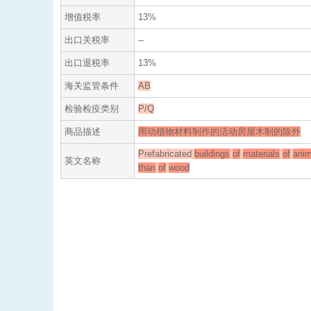
增值税率
13%
出口关税率
--
出口退税率
13%
海关监管条件
AB
检验检疫类别
P/Q
商品描述
用动植物材料制作的活动房屋木制的除外
Prefabricated
buildings
of
materials
of
anim
英文名称
than
of
wood