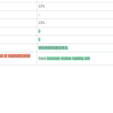
13%
--
13%
--
--
钢结构模块建筑单元
al
or
vegetable,other
Steel
structure
module
building
unit