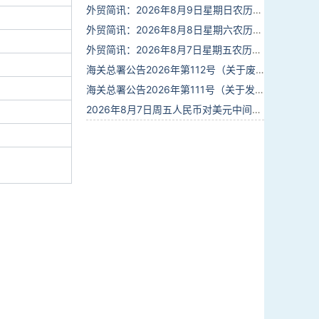
外贸简讯：2026年8月9日星期日农历六月廿七
外贸简讯：2026年8月8日星期六农历六月廿六
外贸简讯：2026年8月7日星期五农历六月廿五
海关总署公告2026年第112号（关于废止部分卫生检疫类规范性文件的公告）
海关总署公告2026年第111号（关于发布《进出境动植物检疫处理监督管理工作规定》《进出境卫生处理监督管理工作规定》的公告）
2026年8月7日周五人民币对美元中间价报6.7904调贬9个基点