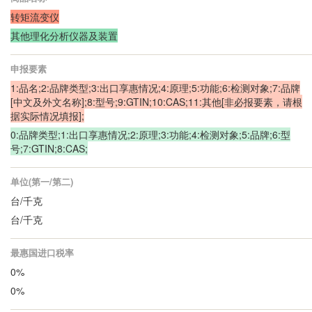
转矩流变仪
其他理化分析仪器及装置
申报要素
1:品名;2:品牌类型;3:出口享惠情况;4:原理;5:功能;6:检测对象;7:品牌
[中文及外文名称];8:型号;9:GTIN;10:CAS;11:其他[非必报要素，请根
据实际情况填报];
0:品牌类型;1:出口享惠情况;2:原理;3:功能;4:检测对象;5:品牌;6:型
号;7:GTIN;8:CAS;
单位(第一/第二)
台/千克
台/千克
最惠国进口税率
0%
0%