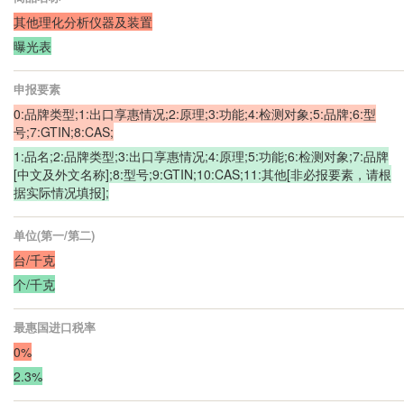
其他理化分析仪器及装置
曝光表
申报要素
0:品牌类型;1:出口享惠情况;2:原理;3:功能;4:检测对象;5:品牌;6:型
号;7:GTIN;8:CAS;
1:品名;2:品牌类型;3:出口享惠情况;4:原理;5:功能;6:检测对象;7:品牌
[中文及外文名称];8:型号;9:GTIN;10:CAS;11:其他[非必报要素，请根
据实际情况填报];
单位(第一/第二)
台/千克
个/千克
最惠国进口税率
0%
2.3%