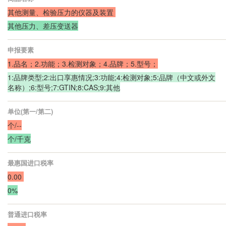
其他测量、检验压力的仪器及装置
其他压力、差压变送器
申报要素
1.品名；2.功能；3.检测对象；4.品牌；
5.型号；
1:品牌类型;2:出口享惠情况;3:功能;4:检测对象;5:品牌（中文或外文
名称）;6:型号;7:GTIN;8:CAS;9:其他
单位(第一/第二)
个/--
个/千克
最惠国进口税率
0.00
0%
普通进口税率