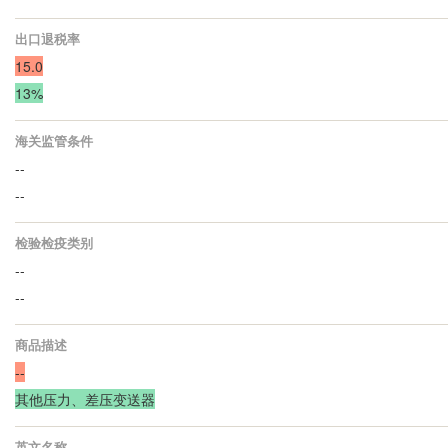
出口退税率
15.0
13%
海关监管条件
--
--
检验检疫类别
--
--
商品描述
--
其他压力、差压变送器
英文名称