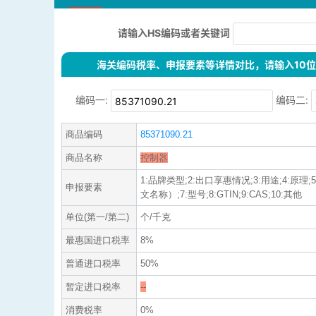
请输入HS编码或者关键词
海关编码税率、申报要素等详情对比，请输入10位H
编码一:
编码二:
商品编码
85371090.21
商品名称
控制器
1:品牌类型;2:出口享惠情况;3:用途;4:原理
申报要素
文名称）;7:型号;8:GTIN;9:CAS;10:其他
单位(第一/第二)
个/千克
最惠国进口税率
8%
普通进口税率
50%
暂定进口税率
--
消费税率
0%