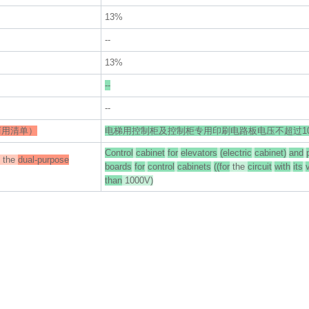
13%
--
13%
--
--
两用清单）
电梯用控制柜及控制柜专用印刷电路板电压不超过10
Control
cabinet
for
elevators
(electric
cabinet)
and
the
dual-purpose
boards
for
control
cabinets
((for
the
circuit
with
its
than
1000V)