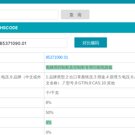
SCODE
对比编码
85371090.01
电梯用控制柜及控制柜专用印刷电路板
;5:电压;6:品牌（中文或外
1:品牌类型;2:出口享惠情况;3:用途;4:原理;5:电压
文名称）;7:型号;8:GTIN;9:CAS;10:其他
个/千克
8%
50%
4%
0%