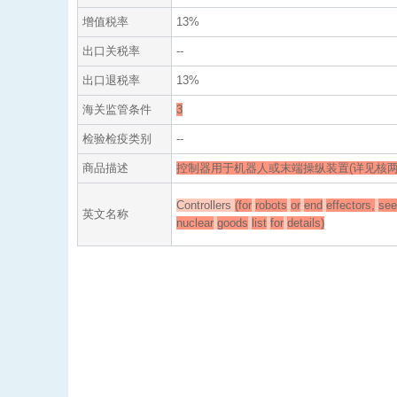
增值税率
13%
出口关税率
--
出口退税率
13%
海关监管条件
3
检验检疫类别
--
商品描述
控制器用于机器人或末端操纵装置(详见核
Controllers
(for
robots
or
end
effectors,
see
英文名称
nuclear
goods
list
for
details)