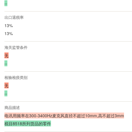
--
出口退税率
13%
13%
海关监管条件
无
--
检验检疫类别
无
--
商品描述
电讯用频率在300-3400Hz麦克风直径不超过10mm,高不超过3mm
税目8518所列货品的零件