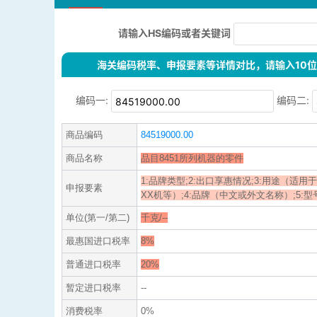
请输入HS编码或者关键词
海关编码税率、申报要素等详情对比，请输入10位H
编码一:
编码二:
商品编码
84519000.00
商品名称
品目8451所列机器的零件
1:品牌类型;2:出口享惠情况;3:用途（适用
申报要素
XX机等）;4:品牌（中文或外文名称）;5:型号;6:
单位(第一/第二)
千克/--
最惠国进口税率
8%
普通进口税率
20%
暂定进口税率
--
消费税率
0%