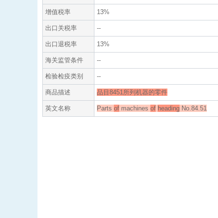
增值税率
13%
出口关税率
--
出口退税率
13%
海关监管条件
--
检验检疫类别
--
商品描述
品目8451所列机器的零件
英文名称
Parts
of
machines
of
heading
No.84.51