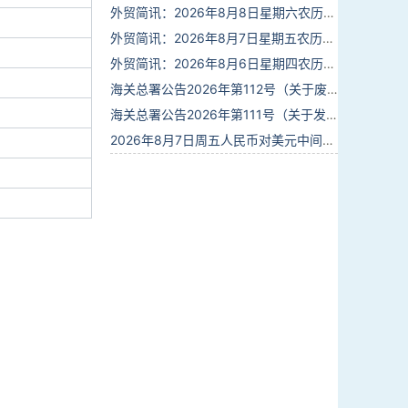
外贸简讯：2026年8月8日星期六农历六月廿六
外贸简讯：2026年8月7日星期五农历六月廿五
外贸简讯：2026年8月6日星期四农历六月廿四
海关总署公告2026年第112号（关于废止部分卫生检疫类规范性文件的公告）
海关总署公告2026年第111号（关于发布《进出境动植物检疫处理监督管理工作规定》《进出境卫生处理监督管理工作规定》的公告）
2026年8月7日周五人民币对美元中间价报6.7904调贬9个基点