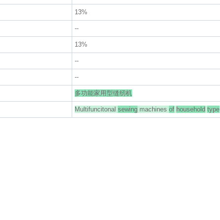
13%
--
13%
--
--
多功能家用型缝纫机
Multifuncitonal
sewing
machines
of
household
type