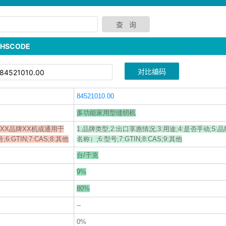
SCODE
对比编码
84521010.00
多功能家用型缝纫机
于XX品牌XX机或通用于
1:品牌类型;2:出口享惠情况;3:用途;4:是否手动;5
GTIN;7:CAS;8:其他
名称）;6:型号;7:GTIN;8:CAS;9:其他
台/千克
9%
80%
--
0%