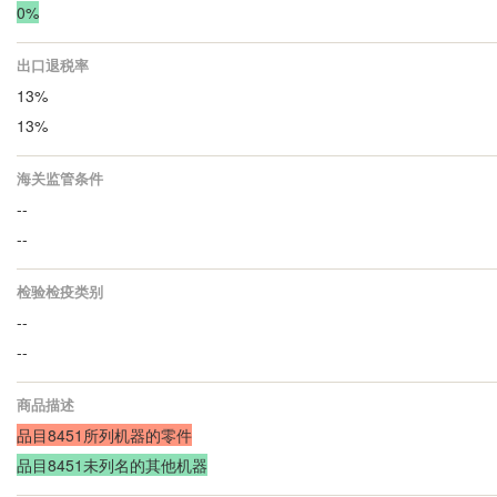
0%
出口退税率
13%
13%
海关监管条件
--
--
检验检疫类别
--
--
商品描述
品目8451所列机器的零件
品目8451未列名的其他机器