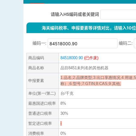
请输入HS编码或者关键词
海关编码税率、申报要素等详情对比，请输入10位H
编码一:
编码二:
商品编码
84518000.90
(已作废)
商品名称
品目8451未列名的其他机器
1:品名;2:品牌类型;3:出口享惠情况;4:用
申报要素
称）;6:型号;7:GTIN;8:CAS;9:其他;
单位(第一/第二)
台/千克
最惠国进口税率
8%
普通进口税率
30%
暂定进口税率
-
消费税率
0%