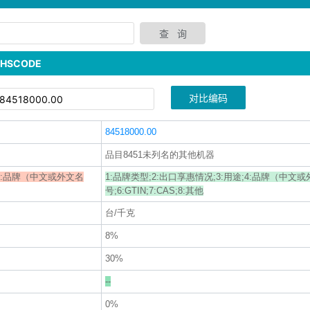
SCODE
对比编码
84518000.00
品目8451未列名的其他机器
途;5:品牌（中文或外文名
1:品牌类型;2:出口享惠情况;3:用途;4:品牌（中文或
号;6:GTIN;7:CAS;8:其他
台/千克
8%
30%
--
0%