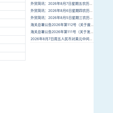
外贸简讯：2026年8月7日星期五农历六月廿五
外贸简讯：2026年8月6日星期四农历六月廿四
外贸简讯：2026年8月5日星期三农历六月廿三
海关总署公告2026年第112号（关于废止部分卫生检疫类规范性文件的公告）
海关总署公告2026年第111号（关于发布《进出境动植物检疫处理监督管理工作规定》《进出境卫生处理监督管理工作规定》的公告）
2026年8月7日周五人民币对美元中间价报6.7904调贬9个基点