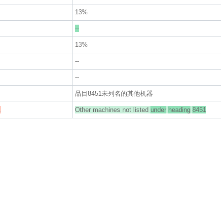
13%
--
13%
--
--
品目8451未列名的其他机器
1
Other machines not listed
under
heading
8451