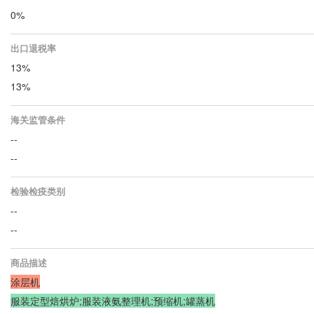
0%
出口退税率
13%
13%
海关监管条件
--
--
检验检疫类别
--
--
商品描述
涂层机
服装定型焙烘炉;服装液氨整理机;预缩机;罐蒸机