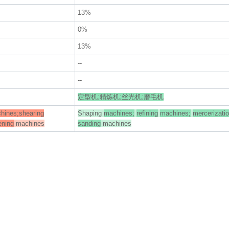
13%
0%
13%
--
--
定型机;精炼机;丝光机;磨毛机
hines;shearing
Shaping
machines;
refining
machines;
mercerizati
ening
machines
sanding
machines