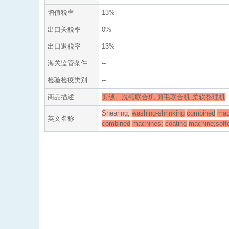
增值税率
13%
出口关税率
0%
出口退税率
13%
海关监管条件
--
检验检疫类别
--
商品描述
剪绒、洗缩联合机;剪毛联合机;柔软整理机
Shearing,
washing-shrinking
combined
mac
英文名称
combined
machines;
coating
machine;soft