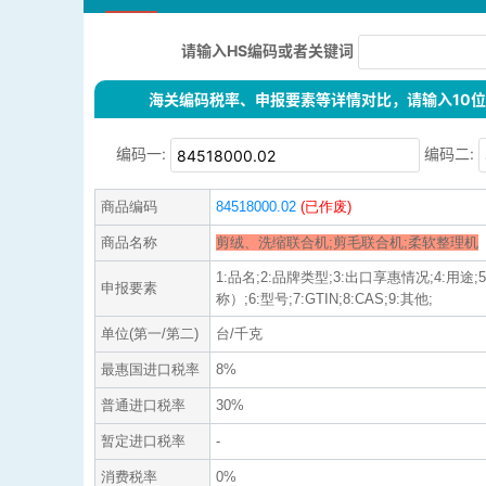
请输入HS编码或者关键词
海关编码税率、申报要素等详情对比，请输入10位H
编码一:
编码二:
商品编码
84518000.02
(已作废)
商品名称
剪绒、洗缩联合机;剪毛联合机;柔软整理机
1:品名;2:品牌类型;3:出口享惠情况;4:用
申报要素
称）;6:型号;7:GTIN;8:CAS;9:其他;
单位(第一/第二)
台/千克
最惠国进口税率
8%
普通进口税率
30%
暂定进口税率
-
消费税率
0%