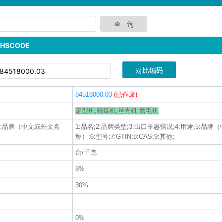
SCODE
对比编码
84518000.03
(已作废)
定型机;精炼机;丝光机;磨毛机
途;5:品牌（中文或外文名
1:品名;2:品牌类型;3:出口享惠情况;4:用途;5:品
称）;6:型号;7:GTIN;8:CAS;9:其他;
台/千克
8%
30%
-
0%