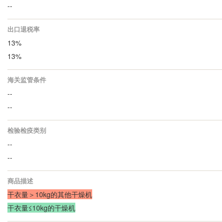
--
出口退税率
13%
13%
海关监管条件
--
--
检验检疫类别
--
--
商品描述
干衣量＞10kg的其他干燥机
干衣量≤10kg的干燥机