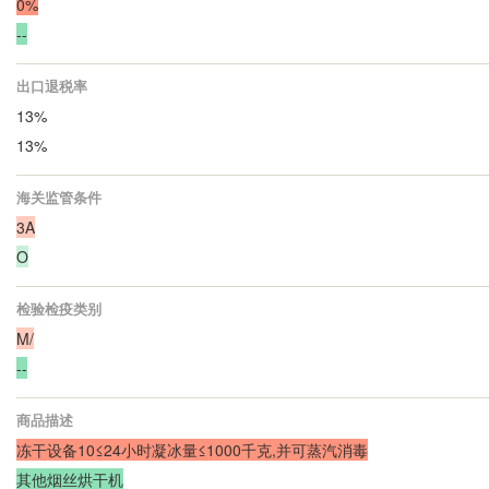
0%
--
出口退税率
13%
13%
海关监管条件
3A
O
检验检疫类别
M/
--
商品描述
冻干设备10≤24小时凝冰量≤1000千克,并可蒸汽消毒
其他烟丝烘干机