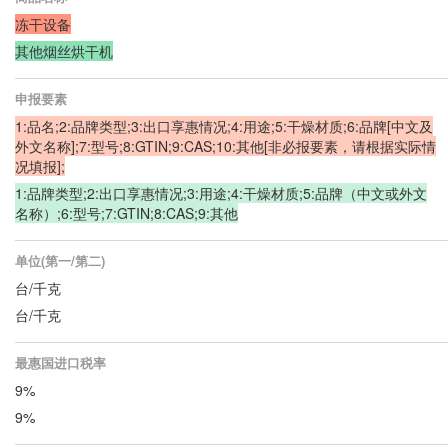
冻干设备
其他烟丝烘干机
申报要素
1:品名;2:品牌类型;3:出口享惠情况;4:用途;5:干燥材质;6:品牌[中文及
外文名称];7:型号;8:GTIN;9:CAS;10:其他[非必报要素，请根据实际情
况填报];
1:品牌类型;2:出口享惠情况;3:用途;4:干燥材质;5:品牌（中文或外文
名称）;6:型号;7:GTIN;8:CAS;9:其他
单位(第一/第二)
台/千克
台/千克
最惠国进口税率
9%
9%