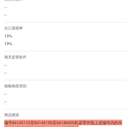
--
--
出口退税率
13%
13%
海关监管条件
--
--
检验检疫类别
--
--
商品描述
编号84145110至84145199及84146000机器零件指上述编号内的吊