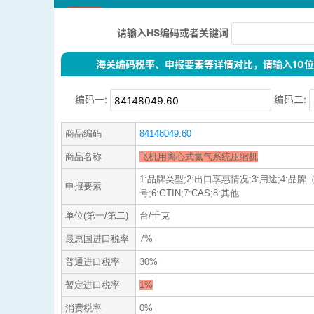
请输入HS编码或者关键词
海关编码税率、申报要素等详情对比，请输入10位H
编码一:
编码二:
商品编码
84148049.60
商品名称
飞机用离心式氮气系统压缩机
1:品牌类型;2:出口享惠情况;3:用途;4:品
申报要素
号;6:GTIN;7:CAS;8:其他
单位(第一/第二)
台/千克
最惠国进口税率
7%
普通进口税率
30%
暂定进口税率
1%
消费税率
0%