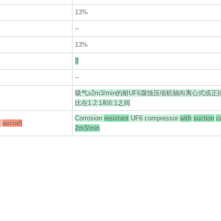
13%
--
13%
3
--
吸气≥2m3/min的耐UF6腐蚀压缩机轴向离心式或
比在1.2:1和6:1之间
Corrosion
resistant
UF6 compressor
with
suction
c
r
aircraft
2m3/min