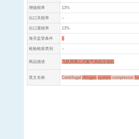
增值税率
13%
出口关税率
--
出口退税率
13%
海关监管条件
--
检验检疫类别
--
商品描述
飞机用离心式氮气系统压缩机
英文名称
Centrifugal
nitrogen
system
compressor
fo