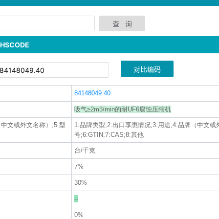
SCODE
对比编码
84148049.40
吸气≥2m3/min的耐UF6腐蚀压缩机
牌（中文或外文名称）;5:型
1:品牌类型;2:出口享惠情况;3:用途;4:品牌（中文或
号;6:GTIN;7:CAS;8:其他
台/千克
7%
30%
--
0%