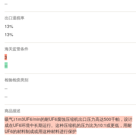
--
出口退税率
13%
13%
海关监管条件
3
--
检验检疫类别
--
--
商品描述
吸气≥1m3UF6/min的耐UF6腐蚀压缩机出口压力高达500千帕，设计
成在UF6环境中长期运行。这种压缩机的压力比为10:1或更低，用耐
UF6的材料制成或用这种材料进行保护