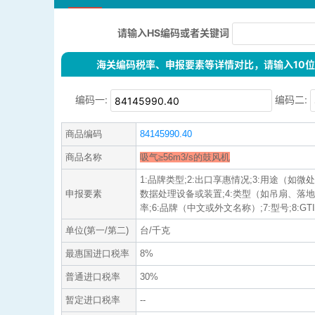
请输入HS编码或者关键词
海关编码税率、申报要素等详情对比，请输入10位H
编码一:
编码二:
商品编码
84145990.40
商品名称
吸气≥56m3/s的鼓风机
1:品牌类型;2:出口享惠情况;3:用途（如
申报要素
数据处理设备或装置;4:类型（如吊扇、落地
率;6:品牌（中文或外文名称）;7:型号;8:GTIN
单位(第一/第二)
台/千克
最惠国进口税率
8%
普通进口税率
30%
暂定进口税率
--