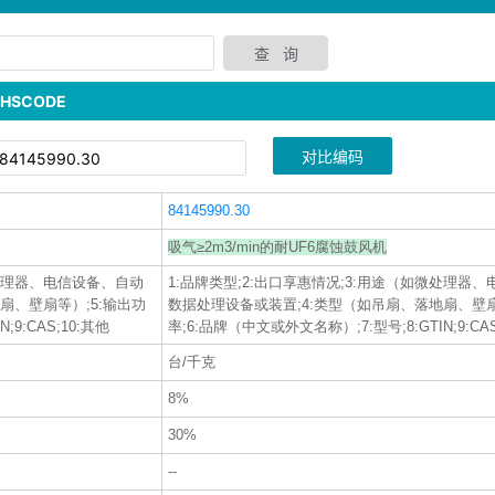
SCODE
对比编码
84145990.30
吸气≥2m3/min的耐UF6腐蚀鼓风机
微处理器、电信设备、自动
1:品牌类型;2:出口享惠情况;3:用途（如微处理器
扇、壁扇等）;5:输出功
数据处理设备或装置;4:类型（如吊扇、落地扇、壁扇
;9:CAS;10:其他
率;6:品牌（中文或外文名称）;7:型号;8:GTIN;9:CAS
台/千克
8%
30%
--