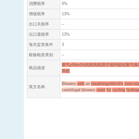
消费税率
0%
增值税率
13%
出口关税率
--
出口退税率
13%
海关监管条件
3
检验检疫类别
--
吸气≥56m3/s的鼓风机用于循环硫化氢气
商品描述
风机
Blowers
with
air
breathing≥56m3/s
(one-st
英文名称
centrifugal blowers
used
for
cycling
hydrog