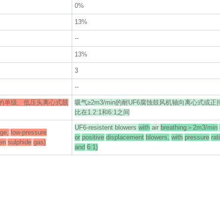
0%
13%
--
13%
3
--
体的单级、低压头离心式鼓
吸气≥2m3/min的耐UF6腐蚀鼓风机轴向离心式或
比在1.2:1和6:1之间
UF6-resistent blowers
with
air
breathing＞2m3/min
age,
low-pressure
or
positive
displacement
blowers,
with
pressure
rat
en
sulphide
gas)
and
6:1)