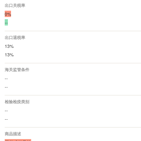
出口关税率
0%
--
出口退税率
13%
13%
海关监管条件
--
--
检验检疫类别
--
--
商品描述