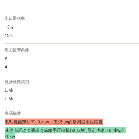
--
出口退税率
13%
13%
海关监管条件
A
A
检验检疫类别
L.M/
L.M/
商品描述
电动机额定功率>0.4kw，但≤5kw的空调器用压缩机
其他电驱动冷藏或冷冻箱用压缩机指电动机额定功率＞0.4kw,但
≤5kw