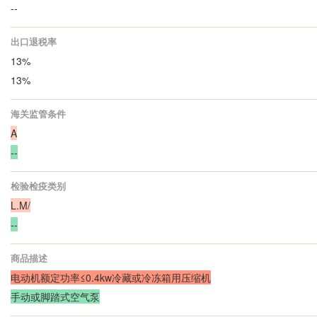
--
出口退税率
13%
13%
海关监管条件
A
--
检验检疫类别
L.M/
--
商品描述
电动机额定功率≤0.4kw冷藏或冷冻箱用压缩机
手动或脚踏式空气泵