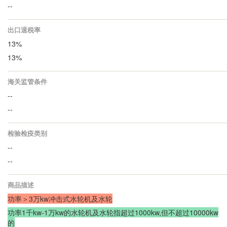
--
出口退税率
13%
13%
海关监管条件
--
--
检验检疫类别
--
--
商品描述
功率＞3万kw冲击式水轮机及水轮
功率1千kw-1万kw的水轮机及水轮指超过1000kw,但不超过10000kw
的