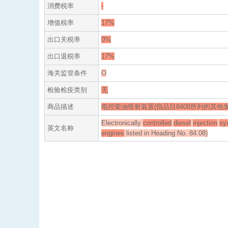
消费税率
-
增值税率
17%
出口关税率
0%
出口退税率
17%
海关监管条件
O
检验检疫类别
无
商品描述
电控柴油喷射装置(指品目8408所列的其他
Electronically
controlled
diesel
injection
sy
英文名称
engines
listed in Heading No. 84.08)