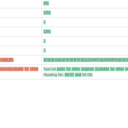
0%
13%
--
13%
--
--
发动机用)
其他发动机的专用零件指品目8407或8408所列的
stems(suitable
for
other
Special
parts
for
other
engines
(suitable
for
other
e
Heading No.
84.07
and
84.08)