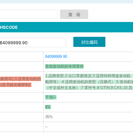
SCODE
对比编码
84099999.90
其他发动机的专用零件
1:品牌类型;2:出口享惠情况;3:适用何种用途发动
舶用等);3:适用发动机的
舶用等）;4:适用发动机的类型（压燃式）;5:发动机输
材质(是否硫化橡胶制);
（中文或外文名称）;7:零件号;8:GTIN;9:CAS;10:
千克/--
8%
35%
--