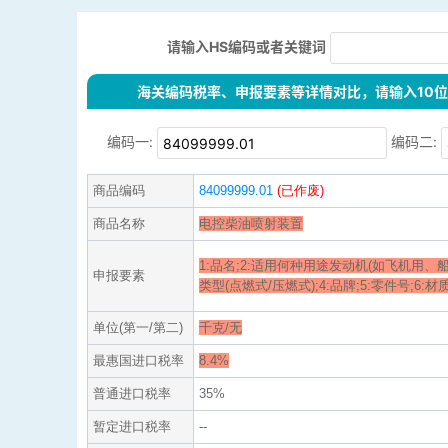
请输入HS编码或者关键词
海关编码税率、申报要素等详情对比，请输入10位H
编码一:
编码二:
商品编码
84099999.01
(已作废)
商品名称
电控柴油喷射装置
1:品名;2:适用何种用途发动机(如飞机用、船
申报要素
类型(点燃式/压燃式);4:品牌;5:零件号;6:
单位(第一/第二)
千克/无
最惠国进口税率
8.4%
普通进口税率
35%
暂定进口税率
--