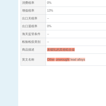
消费税率
0%
增值税率
13%
出口关税率
--
出口退税率
0%
海关监管条件
--
检验检疫类别
--
商品描述
未锻轧的其他铅合金
英文名称
Other
unwrought
lead alloys