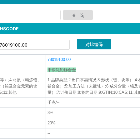
SCODE
对比编码
78019100.00
未锻轧铅锑合金
块等）;4:材质（精炼铅、
1:品牌类型;2:出口享惠情况;3:形状（锭、块等）;
含量（铅及合金元素的含
铅合金）;5:加工方法（未锻轧）;6:成分含量（铅
S;11:其他
量）;7:计价日期;8:签约日期;9:GTIN;10:CAS;11:其
千克/--
3%
20%
--