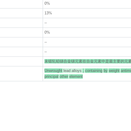
0%
13%
--
0%
--
--
未锻轧铅锑合金锑元素在合金元素中是最主要的元
Unwrought
lead alloys
,
containing
by
weight
antim
principal
other
element