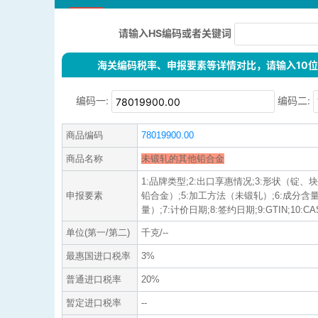
请输入HS编码或者关键词
海关编码税率、申报要素等详情对比，请输入10位H
编码一:
编码二:
商品编码
78019900.00
商品名称
未锻轧的其他铅合金
1:品牌类型;2:出口享惠情况;3:形状（锭、
申报要素
铅合金）;5:加工方法（未锻轧）;6:成分
量）;7:计价日期;8:签约日期;9:GTIN;10:CA
单位(第一/第二)
千克/--
最惠国进口税率
3%
普通进口税率
20%
暂定进口税率
--