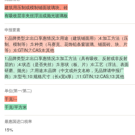
建筑用压制或模制铺面玻璃块、砖
有吸收层非夹丝浮法或抛光玻璃板
申报要素
1:品牌类型;2:出口享惠情况;3:用途（建筑铺面用）;4:加工方法（压
制、模制等）;5:种类（马赛克、花饰铅条窗玻璃、铺面砖、块、片
等）;6:GTIN;7:CAS;8:其他
1:品牌类型;2:出口享惠情况;3:加工方法（具有吸收、反射或非反射
层的）;4:状态（是否夹丝）;5:形状（板、片）;6:工艺（浮法、表面
研磨、抛光）;7:用途;8:品牌（中文或外文名称，无品牌请申报厂
商）;9:型号;10:规格尺寸（长x宽x厚）;11:GTIN;12:CAS;13:其他
单位(第一/第二)
千克/--
千克/平方米
最惠国进口税率
15%