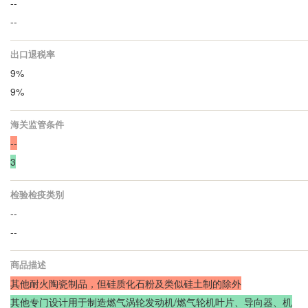
--
--
出口退税率
9%
9%
海关监管条件
--
3
检验检疫类别
--
--
商品描述
其他耐火陶瓷制品，但硅质化石粉及类似硅土制的除外
其他专门设计用于制造燃气涡轮发动机/燃气轮机叶片、导向器、机