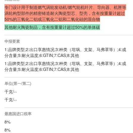
专门设计用于制造燃气涡轮发动机/燃气轮机叶片、导向器、机匣等
涡轮构型部件的精密铸造耐火陶瓷型芯、型壳，含有按重量计超过
50%的三氧化二铝或三氧化二铝和二氧化硅的混合物
其他耐火陶瓷制品，含有按重量计超过50%的单体碳
申报要素
1:品牌类型;2:出口享惠情况;3:种类（坩埚、支架、马弗罩等）;4:成
分含量;5:耐火温度;6:GTIN;7:CAS;8:其他
1:品牌类型;2:出口享惠情况;3:种类（坩埚、支架、马弗罩等）;4:成
分含量;5:耐火温度;6:GTIN;7:CAS;8:其他
单位(第一/第二)
千克/--
千克/--
最惠国进口税率
8%
8%