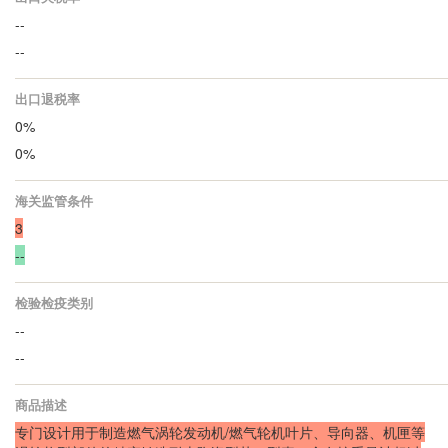
--
--
出口退税率
0%
0%
海关监管条件
3
--
检验检疫类别
--
--
商品描述
专门设计用于制造燃气涡轮发动机/燃气轮机叶片、导向器、机匣等