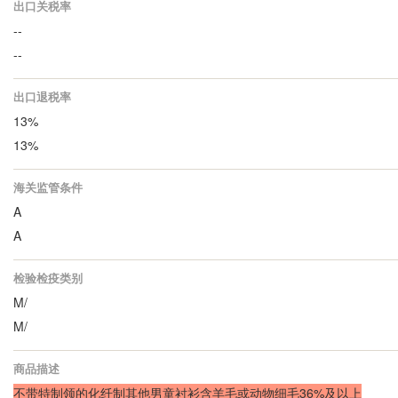
出口关税率
--
--
出口退税率
13%
13%
海关监管条件
A
A
检验检疫类别
M/
M/
商品描述
不带特制领的化纤制其他男童衬衫含羊毛或动物细毛36%及以上