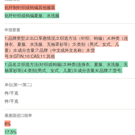
化纤制针织或钩编其他服装
化纤针织或钩编夏服、水洗服
申报要素
1:品牌类型;2:出口享惠情况;3:织造方法（针织、钩编）;4:种类（连
身衣、夏服、水洗服、无袖罩衫等）;5:类别（男式、女式、儿
童）;6:成分含量;7:品牌（中文或外文名称）;8:货
号;9:GTIN;10:CAS;11:其他
1:品名;2:织造方法(针织或钩编);3:种类(连身衣、夏服、水洗服、无
袖罩衫等);4:类别(男式、女式、儿童);5:成分含量;6:品牌;7:货号;
单位(第一/第二)
件/千克
件/千克
最惠国进口税率
8%
17.5%