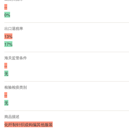
--
0%
出口退税率
13%
17%
海关监管条件
--
无
检验检疫类别
--
无
商品描述
化纤制针织或钩编其他服装