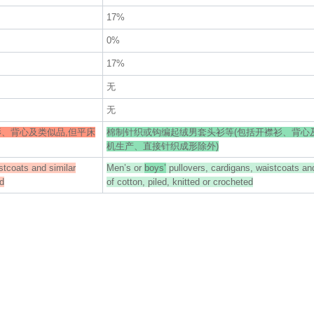
17%
0%
17%
无
无
、背心及类似品,但平床
棉制针织或钩编起绒男套头衫等(包括开襟衫、背心
机生产、直接针织成形除外)
stcoats and similar
Men’s or
boys’
pullovers, cardigans, waistcoats and
ed
of cotton, piled, knitted or crocheted