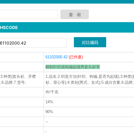
SCODE
对比编码
61102000.42
(已作废)
棉制针织或钩编起绒男套头衫等
;3:种类(套头衫、开襟
1:品名;2:织造方法(针织、钩编,是否为起绒);3:种
6:品牌;7:货号;
衫、背心等);4:类别(男式、女式);5:成分含量;6:品牌;
件/千克
14%
90%
--
-