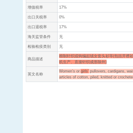
增值税率
17%
出口关税率
0%
出口退税率
17%
海关监管条件
无
检验检疫类别
无
棉制针织或钩编起绒女套头衫等(包括开襟衫
商品描述
机生产、直接针织成形除外)
Women’s or
girls’
pullovers, cardigans, wai
英文名称
articles of cotton, piled, knitted or crochet