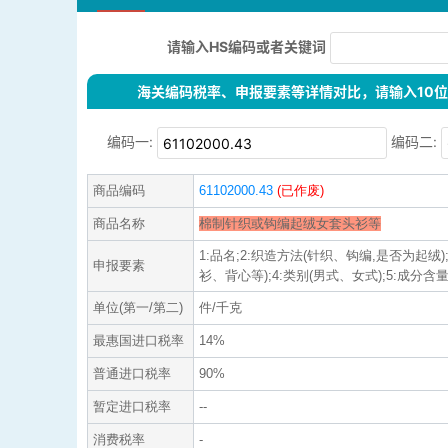
请输入HS编码或者关键词
海关编码税率、申报要素等详情对比，请输入10位H
编码一:
编码二:
商品编码
61102000.43
(已作废)
商品名称
棉制针织或钩编起绒女套头衫等
1:品名;2:织造方法(针织、钩编,是否为起绒)
申报要素
衫、背心等);4:类别(男式、女式);5:成分含量;
单位(第一/第二)
件/千克
最惠国进口税率
14%
普通进口税率
90%
暂定进口税率
--
消费税率
-