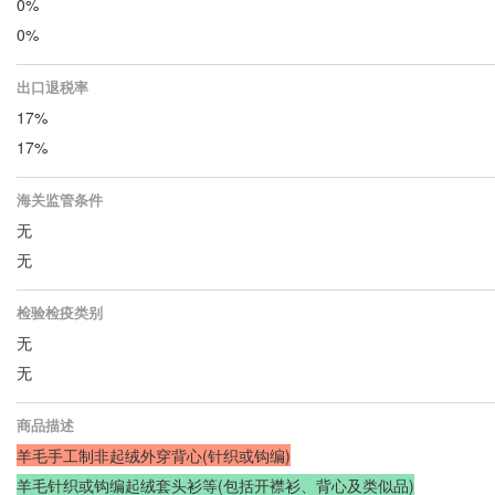
0%
0%
出口退税率
17%
17%
海关监管条件
无
无
检验检疫类别
无
无
商品描述
羊毛手工制非起绒外穿背心(针织或钩编)
羊毛针织或钩编起绒套头衫等(包括开襟衫、背心及类似品)