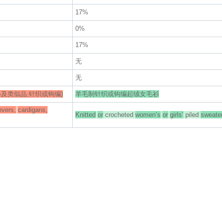
17%
0%
17%
无
无
及类似品,针织或钩编)
羊毛制针织或钩编起绒女毛衫
overs,
cardigans,
Knitted
or
crocheted
women’s
or
girls’
piled
sweater