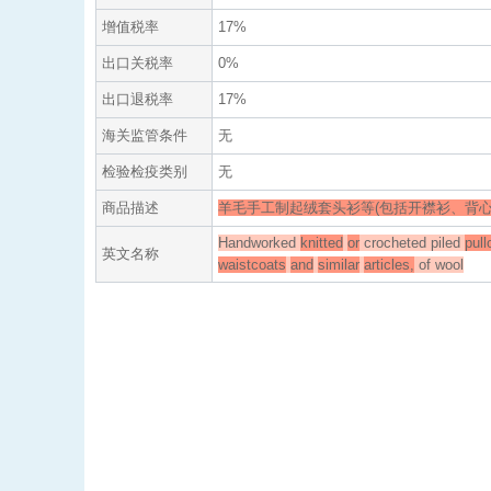
增值税率
17%
出口关税率
0%
出口退税率
17%
海关监管条件
无
检验检疫类别
无
商品描述
羊毛手工制起绒套头衫等(包括开襟衫、背心
Handworked
knitted
or
crocheted piled
pull
英文名称
waistcoats
and
similar
articles,
of wool