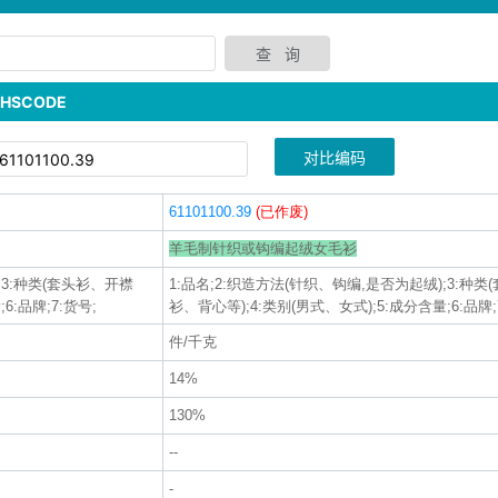
SCODE
对比编码
61101100.39
(已作废)
羊毛制针织或钩编起绒女毛衫
;3:种类(套头衫、开襟
1:品名;2:织造方法(针织、钩编,是否为起绒);3:种
6:品牌;7:货号;
衫、背心等);4:类别(男式、女式);5:成分含量;6:品牌;
件/千克
14%
130%
--
-