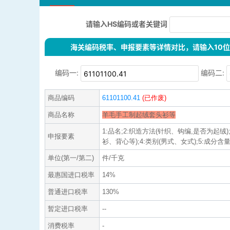
请输入HS编码或者关键词
海关编码税率、申报要素等详情对比，请输入10位H
编码一:
编码二:
商品编码
61101100.41
(已作废)
商品名称
羊毛手工制起绒套头衫等
1:品名;2:织造方法(针织、钩编,是否为起绒)
申报要素
衫、背心等);4:类别(男式、女式);5:成分含量;
单位(第一/第二)
件/千克
最惠国进口税率
14%
普通进口税率
130%
暂定进口税率
--
消费税率
-